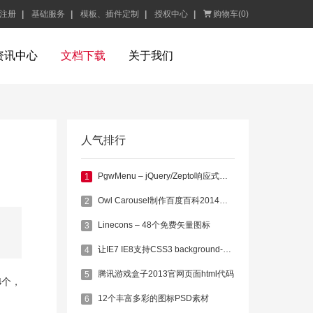
注册
|
基础服务
|
模板、插件定制
|
授权中心
|
购物车(
0
)
资讯中心
文档下载
关于我们
人气排行
PgwMenu – jQuery/Zepto响应式菜单
1
Owl Carousel制作百度百科2014新首页幻灯片
2
Linecons – 48个免费矢量图标
3
让IE7 IE8支持CSS3 background-size属性
4
腾讯游戏盒子2013官网页面html代码
5
4个，
12个丰富多彩的图标PSD素材
6