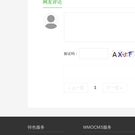
简单介绍型网站所采用的风格。页
网友评论
圆形图标使用了 CSS3 transform
标…
验证码：
1
« 上一页
下一页 »
特色服务
MMOCMS服务