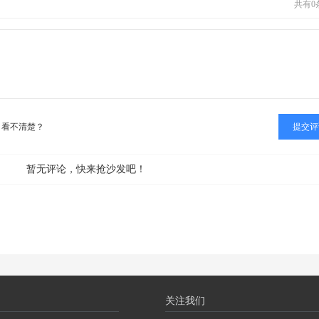
面下半部分的
共有
0
 旋转属性，当鼠
看不清楚？
暂无评论，快来抢沙发吧！
关注我们