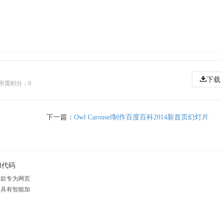
下载
所需积分：0
下一篇：
Owl Carousel制作百度百科2014新首页幻灯片
l代码
一款专为网页
，具有智能加
点。腾讯游戏
也是目前很多